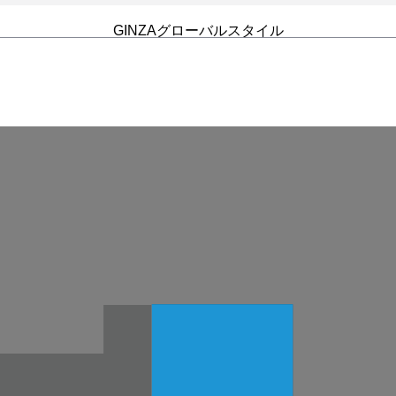
GINZAグローバルスタイル
クオール薬局
アイシティ
医療法人 拓愛会 金山眼科
お酒の美術館
KOMEHYO
ほけんの窓口