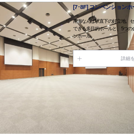
[7･8F] コンベンション
南海なんば駅直下の好立地。
できる多目的ホールと、5つの
ンホール。
詳細