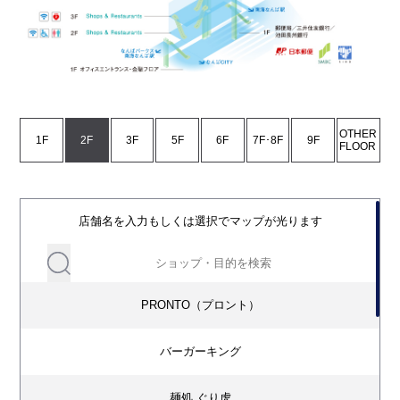
OTHER
1F
2F
3F
5F
6F
7F･8F
9F
FLOOR
店舗名を入力もしくは選択でマップが光ります
PRONTO（プロント）
バーガーキング
麺処 ぐり虎