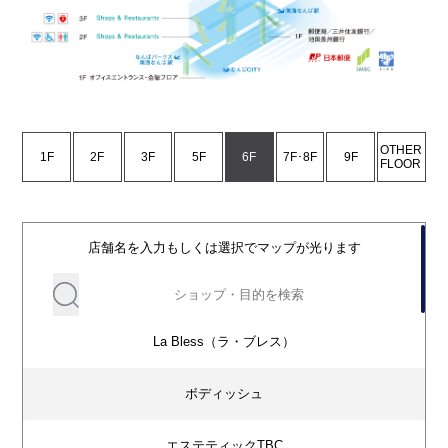
OTHER
1F
2F
3F
5F
6F
7F･8F
9F
FLOOR
店舗名を入力もしくは選択でマップが光ります
La Bless（ラ・ブレス）
ボディッシュ
エステティックTBC